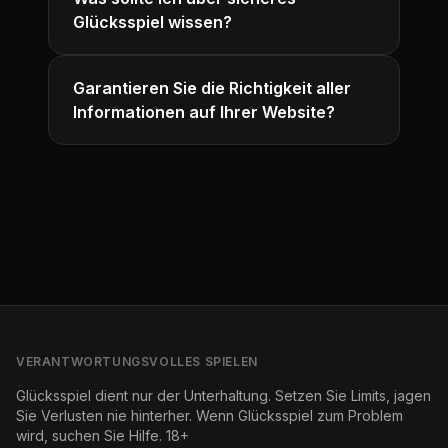
Glücksspiel wissen?
Garantieren Sie die Richtigkeit aller
Informationen auf Ihrer Website?
VERANTWORTUNGSVOLLES SPIELEN
Glücksspiel dient nur der Unterhaltung. Setzen Sie Limits, jagen
Sie Verlusten nie hinterher. Wenn Glücksspiel zum Problem
wird, suchen Sie Hilfe. 18+