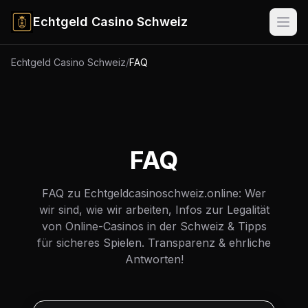
Echtgeld Casino Schweiz
Menü
Echtgeld Casino Schweiz
/
FAQ
FAQ
FAQ zu Echtgeldcasinoschweiz.online: Wer
wir sind, wie wir arbeiten, Infos zur Legalität
von Online-Casinos in der Schweiz & Tipps
für sicheres Spielen. Transparenz & ehrliche
Antworten!