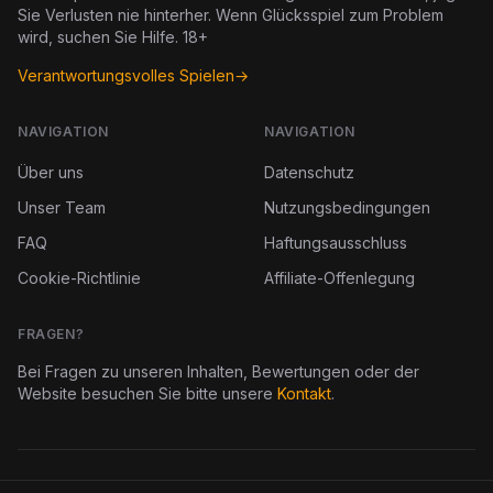
Sie Verlusten nie hinterher. Wenn Glücksspiel zum Problem
wird, suchen Sie Hilfe. 18+
Verantwortungsvolles Spielen→
NAVIGATION
NAVIGATION
Über uns
Datenschutz
Unser Team
Nutzungsbedingungen
FAQ
Haftungsausschluss
Cookie-Richtlinie
Affiliate-Offenlegung
FRAGEN?
Bei Fragen zu unseren Inhalten, Bewertungen oder der
Website besuchen Sie bitte unsere
Kontakt
.