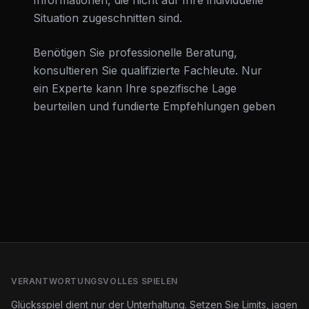
Informationen, die nicht auf Ihre individuelle
Situation zugeschnitten sind.
Benötigen Sie professionelle Beratung,
konsultieren Sie qualifizierte Fachleute. Nur
ein Experte kann Ihre spezifische Lage
beurteilen und fundierte Empfehlungen geben
VERANTWORTUNGSVOLLES SPIELEN
Glücksspiel dient nur der Unterhaltung. Setzen Sie Limits, jagen