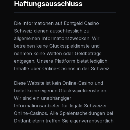
Haftungsausschluss
Die Informationen auf Echtgeld Casino
Schweiz dienen ausschliesslich zu
allgemeinen Informationszwecken. Wir
betreiben keine Glücksspieldienste und
nehmen keine Wetten oder Geldbeträge
entgegen. Unsere Plattform bietet lediglich
Inhalte über Online-Casinos in der Schweiz.
Diese Website ist kein Online-Casino und
bietet keine eigenen Glücksspieldienste an.
Wir sind ein unabhängiger
Informationsanbieter für legale Schweizer
Online-Casinos. Alle Spielentscheidungen bei
Drittanbietern treffen Sie eigenverantwortlich.